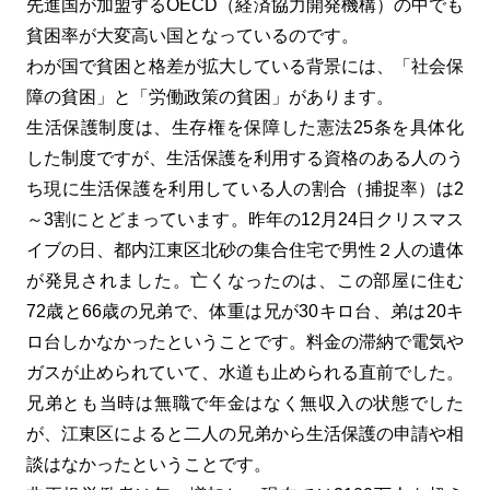
先進国が加盟するOECD（経済協力開発機構）の中でも
貧困率が大変高い国となっているのです。
わが国で貧困と格差が拡大している背景には、「社会保
障の貧困」と「労働政策の貧困」があります。
生活保護制度は、生存権を保障した憲法25条を具体化
した制度ですが、生活保護を利用する資格のある人のう
ち現に生活保護を利用している人の割合（捕捉率）は2
～3割にとどまっています。昨年の12月24日クリスマス
イブの日、都内江東区北砂の集合住宅で男性２人の遺体
が発見されました。亡くなったのは、この部屋に住む
72歳と66歳の兄弟で、体重は兄が30キロ台、弟は20キ
ロ台しかなかったということです。料金の滞納で電気や
ガスが止められていて、水道も止められる直前でした。
兄弟とも当時は無職で年金はなく無収入の状態でした
が、江東区によると二人の兄弟から生活保護の申請や相
談はなかったということです。