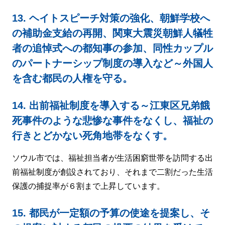
13. ヘイトスピーチ対策の強化、朝鮮学校へ
の補助金支給の再開、関東大震災朝鮮人犠牲
者の追悼式への都知事の参加、同性カップル
のパートナーシップ制度の導入など～外国人
を含む都民の人権を守る。
14. 出前福祉制度を導入する～江東区兄弟餓
死事件のような悲惨な事件をなくし、福祉の
行きとどかない死角地帯をなくす。
ソウル市では、福祉担当者が生活困窮世帯を訪問する出
前福祉制度が創設されており、それまで二割だった生活
保護の捕捉率が６割まで上昇しています。
15. 都民が一定額の予算の使途を提案し、そ