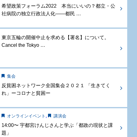
希望政策フォーラム2022 本当にいいの？都立・公
社病院の独立行政法人化——都民 …
東京五輪の開催中止を求める【署名】について。
Cancel the Tokyo …
集会
反貧困ネットワーク全国集会２０２１ 「生きてく
れ」ーコロナと貧困ー
,
オンラインイベント
講演会
14:00〜 宇都宮けんじさんと学ぶ「都政の現状と課
題」