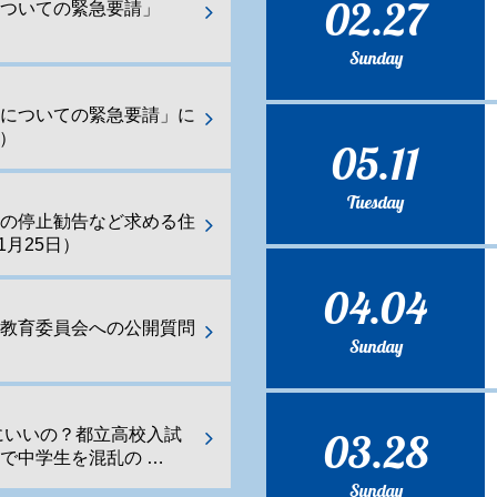
02.27
ついての緊急要請」
Sunday
化についての緊急要請」に
日）
05.11
Tuesday
業の停止勧告など求める住
1月25日）
04.04
都教育委員会への公開質問
Sunday
03.28
にいいの？都立高校入試
で中学生を混乱の …
Sunday