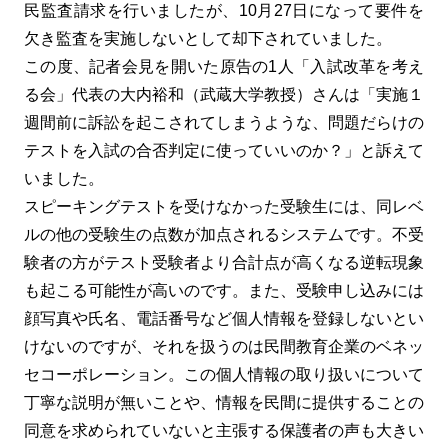
民監査請求を行いましたが、10月27日になって要件を
欠き監査を実施しないとして却下されていました。
この度、記者会見を開いた原告の1人「入試改革を考え
る会」代表の大内裕和（武蔵大学教授）さんは「実施１
週間前に訴訟を起こされてしまうような、問題だらけの
テストを入試の合否判定に使っていいのか？」と訴えて
いました。
スピーキングテストを受けなかった受験生には、同レベ
ルの他の受験生の点数が加点されるシステムです。不受
験者の方がテスト受験者より合計点が高くなる逆転現象
も起こる可能性が高いのです。また、受験申し込みには
顔写真や氏名、電話番号など個人情報を登録しないとい
けないのですが、それを扱うのは民間教育企業のベネッ
セコーポレーション。この個人情報の取り扱いについて
丁寧な説明が無いことや、情報を民間に提供することの
同意を求められていないと主張する保護者の声も大きい