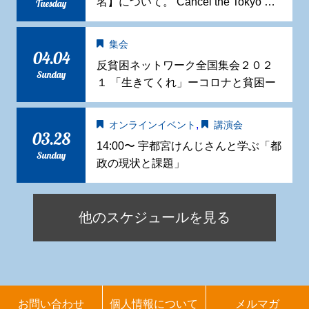
名】について。 Cancel the Tokyo …
Tuesday
集会
04.04
反貧困ネットワーク全国集会２０２
Sunday
１ 「生きてくれ」ーコロナと貧困ー
,
オンラインイベント
講演会
03.28
14:00〜 宇都宮けんじさんと学ぶ「都
Sunday
政の現状と課題」
他のスケジュールを見る
お問い合わせ
個人情報について
メルマガ