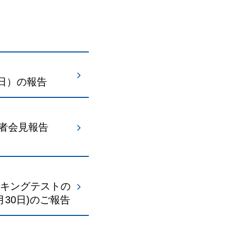
2日）の報告
者会見報告
ーキングテストの
30日)のご報告