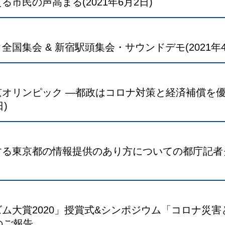
市民の声高まる(2021年6月2日)
国集会 & 新宿駅頭集会・サウンドデモ(2021年
京オリンピック ―都政はコロナ対策と経済補償を
日)
する東京都の情報提供のあり方についての都庁記者
ム大賞2020」授賞式&シンポジウム「コロナ災害
)のご報告