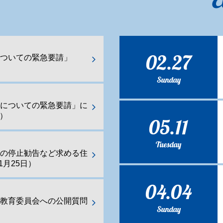
02.27
ついての緊急要請」
Sunday
化についての緊急要請」に
日）
05.11
Tuesday
業の停止勧告など求める住
1月25日）
04.04
都教育委員会への公開質問
Sunday