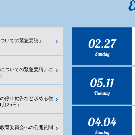
E
02.27
ついての緊急要請」
Sunday
化についての緊急要請」に
日）
05.11
Tuesday
業の停止勧告など求める住
1月25日）
04.04
都教育委員会への公開質問
Sunday