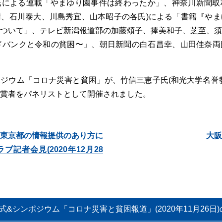
氏による連載「やまゆり園事件は終わったか」、神奈川新聞取
、石川泰大、川島秀宜、山本昭子の各氏)による「書籍『やま
ついて」、テレビ新潟報道部の加藤頌子、捧美和子、芝至、須
ドバンクと令和の貧困〜」、朝日新聞の白石昌幸、山田佳奈両
ジウム「コロナ災害と貧困」が、竹信三恵子氏(和光大学名誉
賞者をパネリストとして開催されました。
東京都の情報提供のあり方に
大阪
記者会見(2020年12月28
式&シンポジウム「コロナ災害と貧困報道」(2020年11月26日