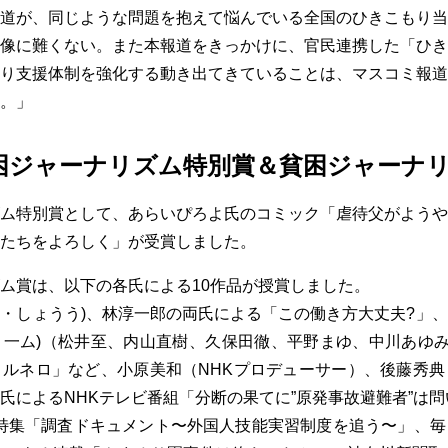
道が、同じような問題を抱えて悩んでいる全国のひきこもり当
像に難くない。また本報道をきっかけに、官民連携した「ひき
り支援体制を強化する動き出てきていることは、マスコミ報道
。」
困ジャーナリズム特別賞＆貧困ジャーナ
ム特別賞として、あらいぴろよ氏のコミック「虐待父がようや
たちをよろしく」が受賞しました。
ム賞は、以下の各氏による10作品が授賞しました。
・しょうう)、林淳一郎の両氏による「この働き方大丈夫?」
ュミ一ム)（松井至、内山直樹、久保田徹、平野まゆ、中川あゆみの
ルネロ」など、小原美和（NHKプロデューサー）、後藤秀典
氏によるNHKテレビ番組「分断の果てに”原発事故避難者”は問
TV特集「調査ドキュメント〜外国人技能実習制度を追う〜」、