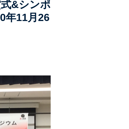
賞式&シンポ
年11月26