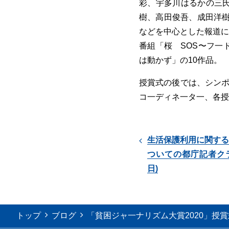
彩、宇多川はるかの三
樹、高田俊吾、成田洋樹
などを中心とした報道に
番組「桜 SOS〜フ一
は動かず」の10作品。
授賞式の後では、シンポ
コ一ディネ一タ一、各授
生活保護利用に関する
ついての都庁記者クラブ
日)
トップ
ブログ
「貧困ジャ一ナリズム大賞2020」授賞