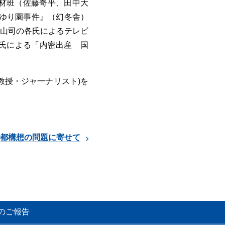
材班（佐藤奇平、田中大
ゆり園事件』（幻冬舎）
山司の各氏によるテレビ
氏による「内密出産 国
教授・ジャ一ナリスト)を
都構想の問題に寄せて
)のご報告