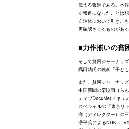
伝える報道である。本報
す報道になったことは想
自治体において引きこも
再確認させるものがある
■力作揃いの貧
そして貧困ジャ一ナリズ
隅田靖氏の映画「子ども
また、貧困ジャ一ナリズ
中国新聞の栾暁雨（らん
ティブDocuMe(ドキ
スペシャルの「東京リト
洋（ディレクター）の三
浩平氏によるNHK E