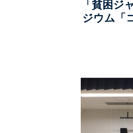
「貧困ジャ
ジウム「コ