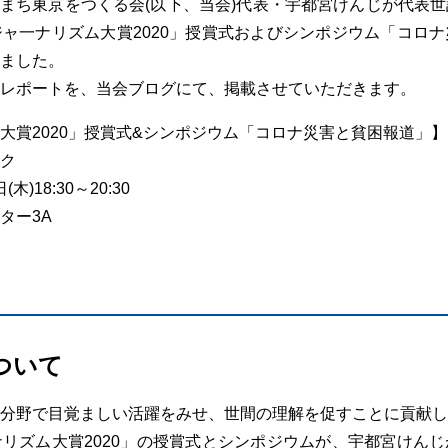
希望のまち東京をつくる会(以下、当会)代表・宇都宮けんじが代表
ャ一ナリズム大賞2020」授賞式およびシンポジウム「コロ
ました。
レポートを、当会ブログにて、掲載させていただきます。
大賞2020」授賞式&シンポジウム「コロナ災害と貧困報道」】
ク
木)18:30～20:30
ター3A
ついて
分野で目覚ましい活躍をみせ、世間の理解を促すことに貢献し
リズム大賞2020」の授賞式とシンポジウムが、宇都宮けん