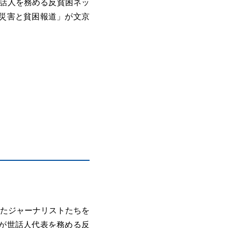
世話人を務める反貧困ネッ
ナ災害と貧困報道」が文京
たジャーナリストたちを
じが世話人代表を務める反