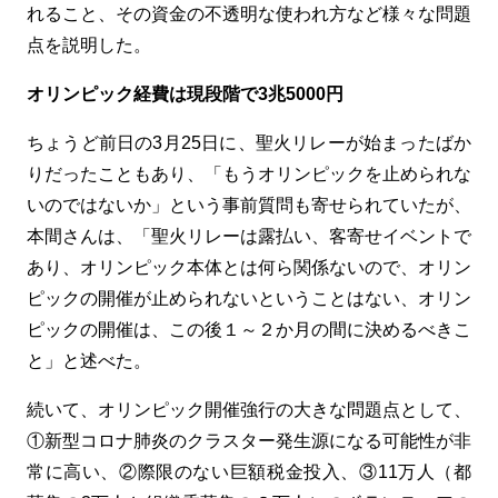
れること、その資金の不透明な使われ方など様々な問題
点を説明した。
オリンピック経費は現段階で
3
兆
5000
円
ちょうど前日の
3
月
25
日に、聖火リレーが始まったばか
りだったこともあり、「もうオリンピックを止められな
いのではないか」という事前質問も寄せられていたが、
本間さんは、「聖火リレーは露払い、客寄せイベントで
あり、オリンピック本体とは何ら関係ないので、オリン
ピックの開催が止められないということはない、オリン
ピックの開催は、この後１～２か月の間に決めるべきこ
と」と述べた。
続いて、オリンピック開催強行の大きな問題点として、
①新型コロナ肺炎のクラスター発生源になる可能性が非
常に高い、②際限のない巨額税金投入、③
11
万人（都