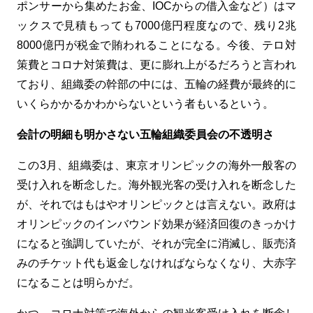
ポンサーから集めたお金、
IOC
からの借入金など）はマ
ックスで見積もっても
7000
億円程度なので、残り
2
兆
8000
億円が税金で賄われることになる。今後、テロ対
策費とコロナ対策費は、更に膨れ上がるだろうと言われ
ており、組織委の幹部の中には、五輪の経費が最終的に
いくらかかるかわからないという者もいるという。
会計の明細も明かさない五輪組織委員会の不透明さ
この
3
月、組織委は、東京オリンピックの海外一般客の
受け入れを断念した。海外観光客の受け入れを断念した
が、それではもはやオリンピックとは言えない。政府は
オリンピックのインバウンド効果が経済回復のきっかけ
になると強調していたが、それが完全に消滅し、販売済
みのチケット代も返金しなければならなくなり、大赤字
になることは明らかだ。