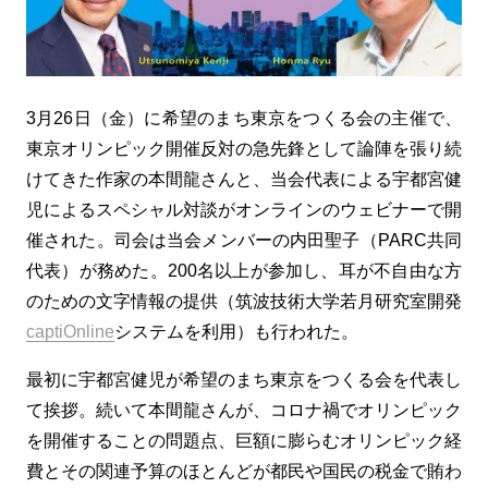
3月
26
日（金）に希望のまち東京をつくる会の主催で、
東京オリンピック開催反対の急先鋒として論陣を張り続
けてきた作家の本間龍さんと、当会代表による宇都宮健
児によるスペシャル対談がオンラインのウェビナーで開
催された。司会は当会メンバーの内田聖子（
PARC
共同
代表）が務めた。
200
名以上が参加し、耳が不自由な方
のための文字情報の提供（筑波技術大学若月研究室開発
captiOnline
システムを利用）も行われた。
最初に宇都宮健児が希望のまち東京をつくる会を代表し
て挨拶。続いて本間龍さんが、コロナ禍でオリンピック
を開催することの問題点、巨額に膨らむオリンピック経
費とその関連予算のほとんどが都民や国民の税金で賄わ