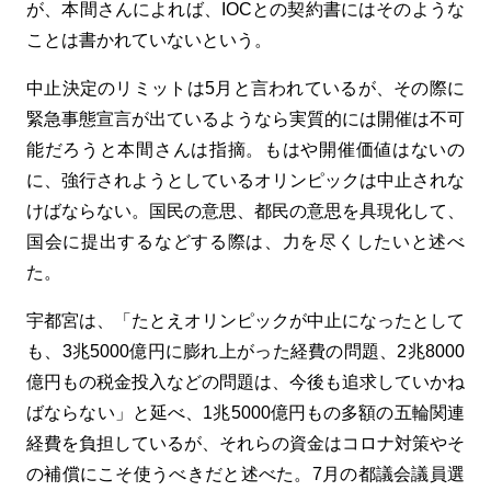
が、本間さんによれば、
IOC
との契約書にはそのような
ことは書かれていないという。
中止決定のリミットは
5
月と言われているが、その際に
緊急事態宣言が出ているようなら実質的には開催は不可
能だろうと本間さんは指摘。もはや開催価値はないの
に、強行されようとしているオリンピックは中止されな
けばならない。国民の意思、都民の意思を具現化して、
国会に提出するなどする際は、力を尽くしたいと述べ
た。
宇都宮は、「たとえオリンピックが中止になったとして
も、3兆
5000
億円に膨れ上がった経費の問題、
2
兆
8000
億円もの税金投入などの問題は、今後も追求していかね
ばならない」と延べ、
1
兆
5000
億円もの多額の五輪関連
経費を負担しているが、それらの資金はコロナ対策やそ
の補償にこそ使うべきだと述べた。7月の都議会議員選