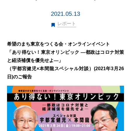
2021.05.13
レポート
希望のまち東京をつくる会・オンラインイベント
「あり得ない！東京オリンピック ―都政はコロナ対策
と経済補償を優先せよ―」
（宇都宮健児×本間龍スペシャル対談）
(2021
年
3
月
26
日
)
のご報告