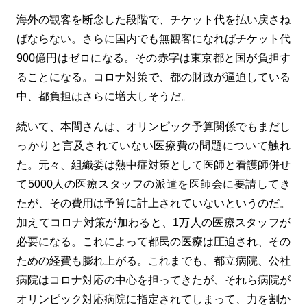
海外の観客を断念した段階で、チケット代を払い戻さね
ばならない。さらに国内でも無観客になればチケット代
900
億円はゼロになる。その赤字は東京都と国が負担す
ることになる。コロナ対策で、都の財政が逼迫している
中、都負担はさらに増大しそうだ。
続いて、本間さんは、オリンピック予算関係でもまだし
っかりと言及されていない医療費の問題について触れ
た。元々、組織委は熱中症対策として医師と看護師併せ
て
5000
人の医療スタッフの派遣を医師会に要請してき
たが、その費用は予算に計上されていないというのだ。
加えてコロナ対策が加わると、
1
万人の医療スタッフが
必要になる。これによって都民の医療は圧迫され、その
ための経費も膨れ上がる。これまでも、都立病院、公社
病院はコロナ対応の中心を担ってきたが、それら病院が
オリンピック対応病院に指定されてしまって、力を割か