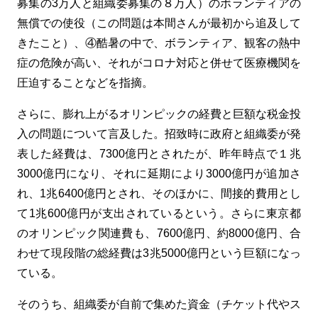
募集の
3
万人と組織委募集の８万人）のボランティアの
無償での使役（この問題は本間さんが最初から追及して
きたこと）、④酷暑の中で、ボランティア、観客の熱中
症の危険が高い、それがコロナ対応と併せて医療機関を
圧迫することなどを指摘。
さらに、膨れ上がるオリンピックの経費と巨額な税金投
入の問題について言及した。招致時に政府と組織委が発
表した経費は、
7300
億円とされたが、昨年時点で１兆
3000
億円になり、それに延期により
3000
億円が追加さ
れ、
1
兆
6400
億円とされ、そのほかに、間接的費用とし
て
1
兆
600
億円が支出されているという。さらに東京都
のオリンピック関連費も、
7600
億円、約
8000
億円、合
わせて現段階の総経費は
3
兆
5000
億円という巨額になっ
ている。
そのうち、組織委が自前で集めた資金（チケット代やス