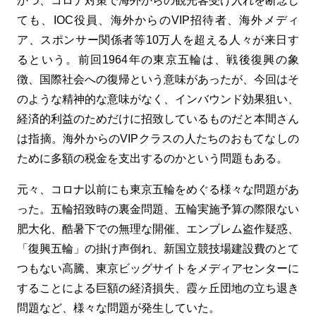
かつ、コロナ対策で海外からの観光客受け入れを断念し
ても、
IOC
役員、海外からの
VIP
招待者、海外メディ
ア、スポンサー関係者等
10
万人を超える人々が来日す
るという。前回
1964
年の東京五輪は、戦後復興の象
徴、国際社会への復帰という意味があったが、今回はそ
のような精神的な意味がなく、インバウンド効果狙い、
経済的利益のためだけに招致しているものだと本間さん
は指摘。海外からの
VIP
クラスの人たちのおもてなしの
ために多額の税金を支出するのかという問題もある。
元々、コロナ以前にも東京五輪をめぐる様々な問題があ
った。五輪招致時の裏金問題、五輪実施予算の際限ない
肥大化、酷暑下での無理な開催、エンブレム盗作疑惑、
「復興五輪」の掛け声倒れ、新国立競技場建設費のとて
つもない高騰、東京ビッグサイトをメディアセンターに
することによる巨額の経済損失、霞ヶ丘団地の立ち退き
問題など、様々な問題が発生していた。