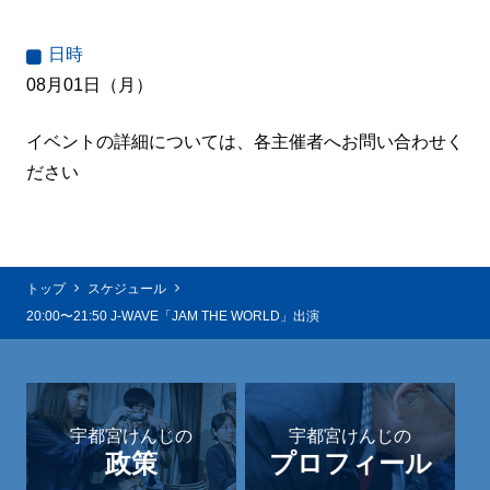
日時
08月01日（月）
イベントの詳細については、各主催者へお問い合わせく
ださい
トップ
スケジュール
20:00〜21:50 J-WAVE「JAM THE WORLD」出演
宇都宮けんじの
宇都宮けんじの
政策
プロフィール