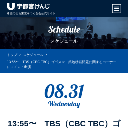
希望のまち東京をつくる会
公式サイト
Schedule
スケジュール
トップ
スケジュール
13:55〜 TBS（CBC TBC）ゴゴスマ 築地移転問題に関するコーナー
にコメント出演
08.31
Wednesday
13:55〜 TBS（CBC TBC）ゴ