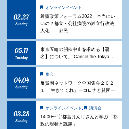
オンラインイベント
02.27
希望政策フォーラム2022 本当にい
いの？都立・公社病院の独立行政法
Sunday
人化——都民 …
05.11
東京五輪の開催中止を求める【署
名】について。 Cancel the Tokyo …
Tuesday
集会
04.04
反貧困ネットワーク全国集会２０２
Sunday
１ 「生きてくれ」ーコロナと貧困ー
,
オンラインイベント
講演会
03.28
14:00〜 宇都宮けんじさんと学ぶ「都
Sunday
政の現状と課題」