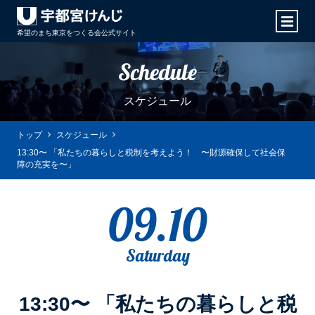
希望のまち東京をつくる会
公式サイト
Schedule
スケジュール
トップ
スケジュール
13:30〜 「私たちの暮らしと税制を考えよう！ 〜財源確保して社会保
障の充実を〜」
09.10
Saturday
13:30〜 「私たちの暮らしと税