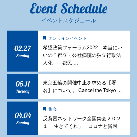
Event Schedule
イベントスケジュール
オンラインイベント
02.27
希望政策フォーラム2022 本当にい
いの？都立・公社病院の独立行政法
Sunday
人化——都民 …
05.11
東京五輪の開催中止を求める【署
名】について。 Cancel the Tokyo …
Tuesday
集会
04.04
反貧困ネットワーク全国集会２０２
Sunday
１ 「生きてくれ」ーコロナと貧困ー