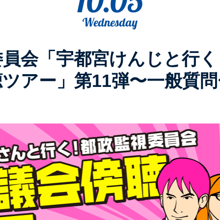
10.05
Wednesday
委員会「宇都宮けんじと行く
聴ツアー」第11弾〜一般質問