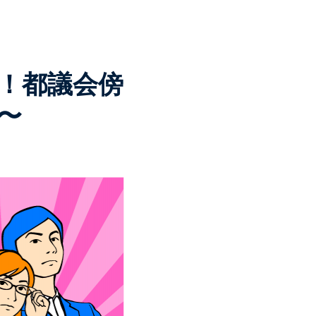
！都議会傍
〜