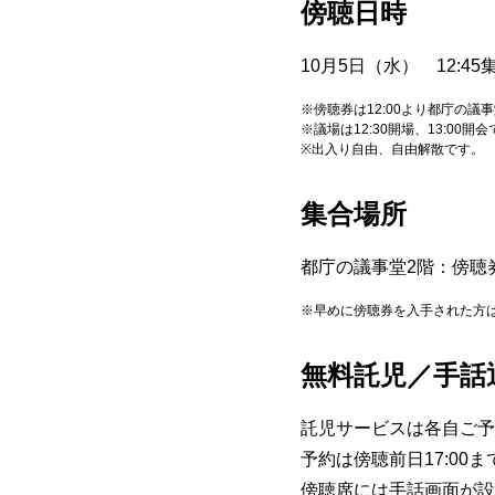
傍聴日時
10月5日（水） 12:4
※傍聴券は12:00より都庁の議
※議場は12:30開場、13:00開
※出入り自由、自由解散です。
集合場所
都庁の議事堂2階：傍聴
※早めに傍聴券を入手された方
無料託児／手話
託児サービスは各自ご予
予約は傍聴前日17:00ま
傍聴席には手話画面が設