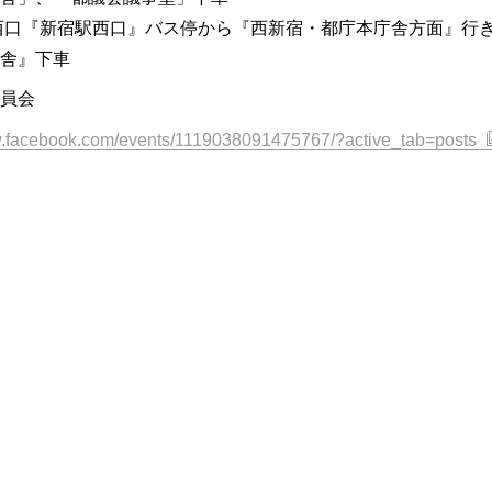
西口『新宿駅西口』バス停から『西新宿・都庁本庁舎方面』行
舎』下車
員会
w.facebook.com/events/1119038091475767/?active_tab=posts