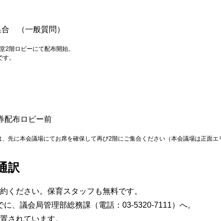
5集合 （一般質問）
事堂2階ロビーにて配布開始。
会です。
券配布ロビー前
は、先に本会議場にてお席を確保して再び2階にご集合ください（本会議場は正面エ
通訳
約ください。保育スタッフも無料です。
でに、議会局管理部総務課（電話：03-5320-7111）へ。
置されています。