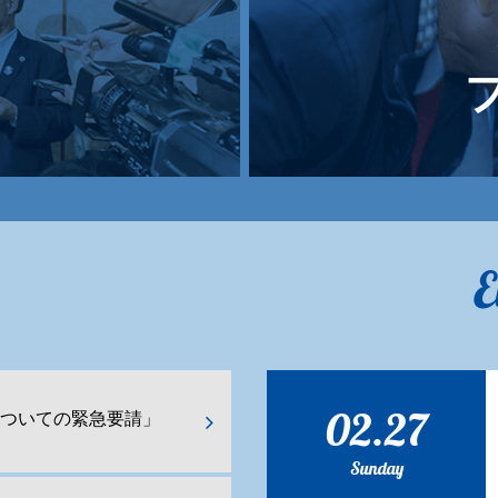
E
02.27
ついての緊急要請」
Sunday