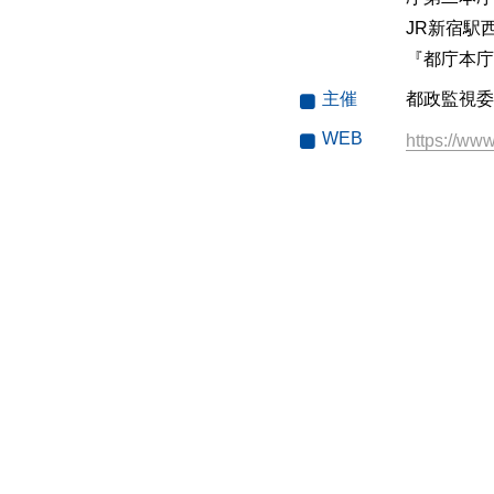
JR新宿駅
『都庁本庁
主催
都政監視委
WEB
https://ww