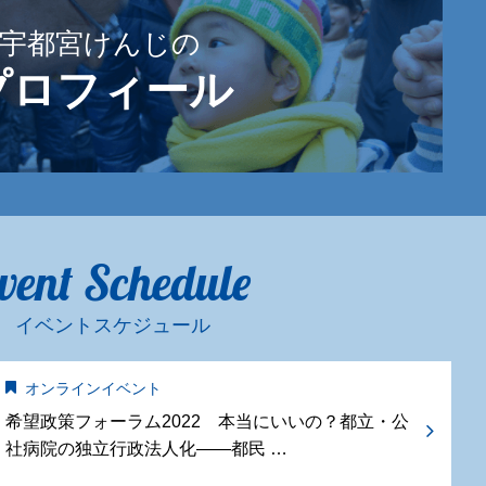
宇都宮けんじの
プロフィール
vent Schedule
イベントスケジュール
オンラインイベント
希望政策フォーラム2022 本当にいいの？都立・公
社病院の独立行政法人化——都民 …