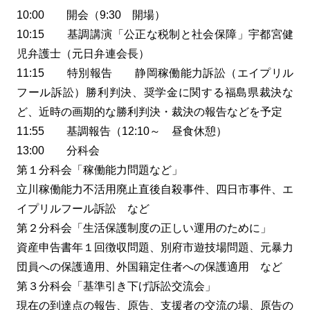
10:00 開会（9:30 開場）
10:15 基調講演「公正な税制と社会保障」宇都宮健
児弁護士（元日弁連会長）
11:15 特別報告 静岡稼働能力訴訟（エイプリル
フール訴訟）勝利判決、奨学金に関する福島県裁決な
ど、近時の画期的な勝利判決・裁決の報告などを予定
11:55 基調報告（12:10～ 昼食休憩）
13:00 分科会
第１分科会「稼働能力問題など」
立川稼働能力不活用廃止直後自殺事件、四日市事件、エ
イプリルフール訴訟 など
第２分科会「生活保護制度の正しい運用のために」
資産申告書年１回徴収問題、別府市遊技場問題、元暴力
団員への保護適用、外国籍定住者への保護適用 など
第３分科会「基準引き下げ訴訟交流会」
現在の到達点の報告、原告、支援者の交流の場、原告の