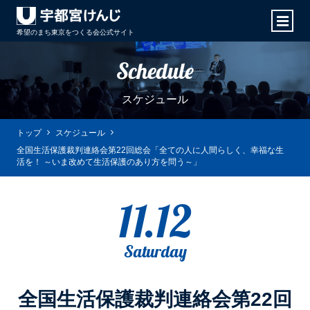
希望のまち東京をつくる会
公式サイト
Schedule
スケジュール
トップ
スケジュール
全国生活保護裁判連絡会第22回総会「全ての人に人間らしく、幸福な生
活を！ ～いま改めて生活保護のあり方を問う～」
11.12
Saturday
全国生活保護裁判連絡会第22回