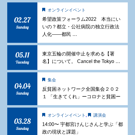
オンラインイベント
02.27
希望政策フォーラム2022 本当にい
いの？都立・公社病院の独立行政法
Sunday
人化——都民 …
05.11
東京五輪の開催中止を求める【署
名】について。 Cancel the Tokyo …
Tuesday
集会
04.04
反貧困ネットワーク全国集会２０２
Sunday
１ 「生きてくれ」ーコロナと貧困ー
,
オンラインイベント
講演会
03.28
14:00〜 宇都宮けんじさんと学ぶ「都
Sunday
政の現状と課題」