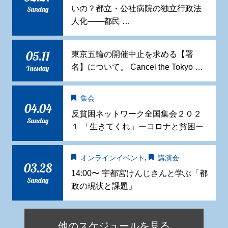
いの？都立・公社病院の独立行政法
Sunday
人化——都民 …
05.11
東京五輪の開催中止を求める【署
名】について。 Cancel the Tokyo …
Tuesday
集会
04.04
反貧困ネットワーク全国集会２０２
Sunday
１ 「生きてくれ」ーコロナと貧困ー
,
オンラインイベント
講演会
03.28
14:00〜 宇都宮けんじさんと学ぶ「都
Sunday
政の現状と課題」
他のスケジュールを見る