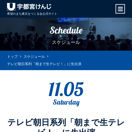
希望のまち東京をつくる会
公式サイト
Schedule
スケジュール
トップ
スケジュール
テレビ朝日系列「朝まで生テレビ！」に生出演
11.05
Saturday
テレビ朝日系列「朝まで生テレ