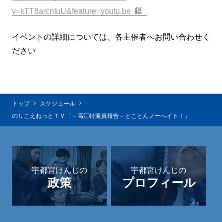
v=kTT8arcnIuU&feature=youtu.be
イベントの詳細については、各主催者へお問い合わせく
ださい
トップ
スケジュール
のりこえねっとＴＶ「－高江特派員報告－とことんノーへイト！」
宇都宮けんじの
宇都宮けんじの
政策
プロフィール