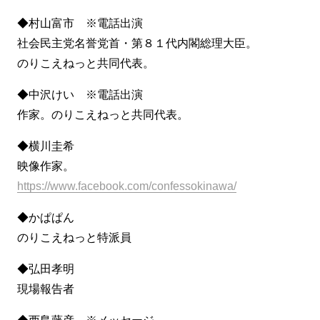
◆村山富市 ※電話出演
社会民主党名誉党首・第８１代内閣総理大臣。
のりこえねっと共同代表。
◆中沢けい ※電話出演
作家。のりこえねっと共同代表。
◆横川圭希
映像作家。
https://www.facebook.com/confessokinawa/
◆かぱぱん
のりこえねっと特派員
◆弘田孝明
現場報告者