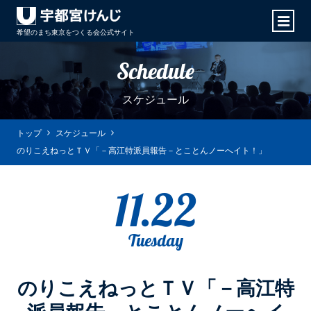
希望のまち東京をつくる会
公式サイト
Schedule
スケジュール
トップ
スケジュール
のりこえねっとＴＶ「－高江特派員報告－とことんノーへイト！」
11.22
Tuesday
のりこえねっとＴＶ「－高江特