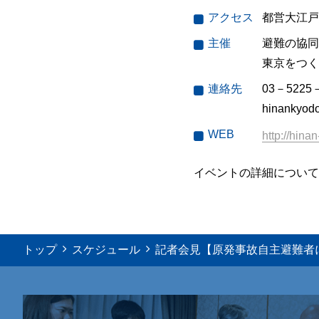
アクセス
都営大江戸
主催
避難の協同
東京をつく
連絡先
03－522
hinankyod
WEB
http://hina
イベントの詳細について
トップ
スケジュール
記者会見【原発事故自主避難者