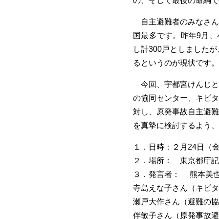
の、そして最後の命綱で
自主避難者のみなさん
国最多です。昨年9月、
し計300戸としました
るというのが現状です。
今回、宇都宮けんじと
の協同センター、キビタ
対し、原発事故自主避難
を真摯に検討するよう、
１．日時：２月24日（金）1
２．場所： 東京都庁記
３．発言者： 熊本美
寺島えな子さん（キビタ
瀬戸大作さん（避難の協
伴敏子さん（原発事故避