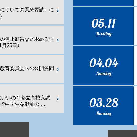
化についての緊急要請」に
日）
05.11
Tuesday
業の停止勧告など求める住
1月25日）
04.04
都教育委員会への公開質問
Sunday
03.28
にいいの？都立高校入試
で中学生を混乱の …
Sunday