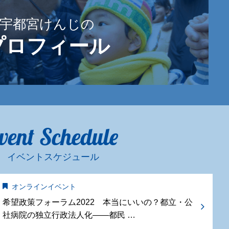
宇都宮けんじの
プロフィール
vent Schedule
イベントスケジュール
オンラインイベント
希望政策フォーラム2022 本当にいいの？都立・公
社病院の独立行政法人化——都民 …