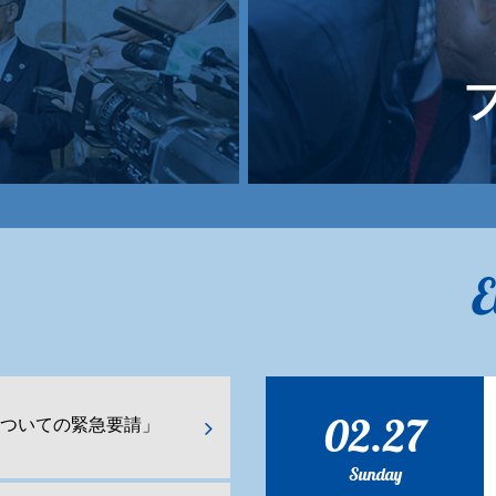
E
02.27
ついての緊急要請」
Sunday