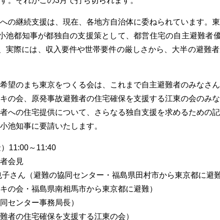
す。それがこの3月で打ち切られます。
への継続支援は、現在、各地方自治体に委ねられています。東
小池都知事が都独自の支援策として、都営住宅の自主避難者優
が、実際には、収入要件や世帯要件の厳しさから、大半の避難
希望のまち東京をつくる会は、これまで自主避難者のみなさん
キの会、原発事故避難者の住宅確保を支援する江東の会のみな
者への住宅提供について、さらなる独自支援を求めるための記
小池知事に要請いたします。
1:00～11:40
者会見
也子さん（避難の協同センター・福島県田村市から東京都に避
キの会・福島県南相馬市から東京都に避難）
同センター事務局長）
難者の住宅確保を支援する江東の会）