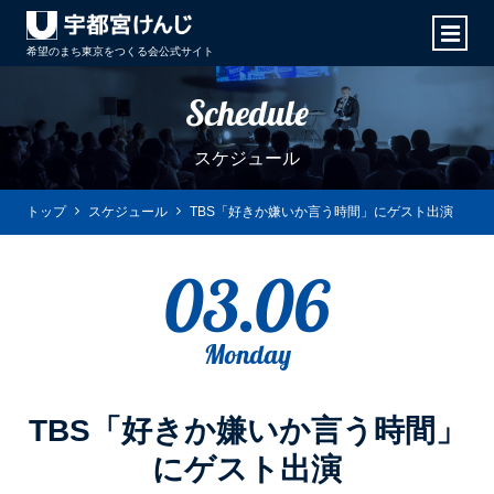
希望のまち東京をつくる会
公式サイト
Schedule
スケジュール
トップ
スケジュール
TBS「好きか嫌いか言う時間」にゲスト出演
03.06
Monday
TBS「好きか嫌いか言う時間」
にゲスト出演