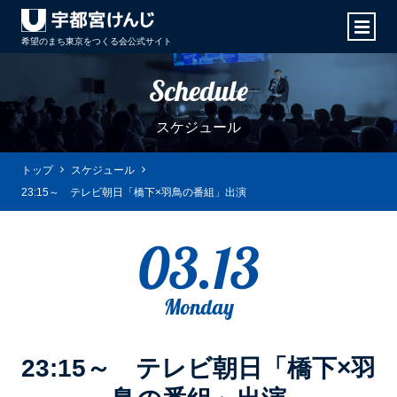
希望のまち東京をつくる会
公式サイト
Schedule
スケジュール
トップ
スケジュール
23:15～ テレビ朝日「橋下×羽鳥の番組」出演
03.13
Monday
23:15～ テレビ朝日「橋下×羽