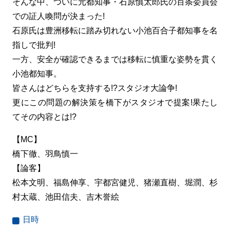
そんな中、ついに元都知事・石原慎太郎氏の百条委員会
での証人喚問が決まった!
石原氏は豊洲移転に踏み切れない小池百合子都知事を名
指しで批判!
一方、安全が確認できるまでは移転に慎重な姿勢を貫く
小池都知事。
皆さんはどちらを支持する!?スタジオ大論争!
更にこの問題の解決策を橋下がスタジオで提案!果たし
てその内容とは!?
【MC】
橋下徹、羽鳥慎一
【論客】
松本文明、福島伸享、宇都宮健児、猪瀬直樹、堀潤、杉
村太蔵、池田信夫、吉木誉絵
日時