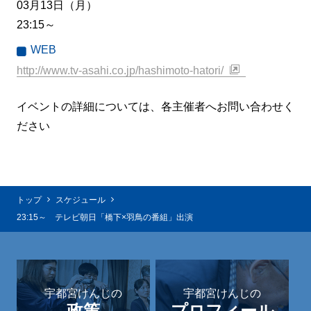
03月13日（月）
23:15～
WEB
http://www.tv-asahi.co.jp/hashimoto-hatori/
イベントの詳細については、各主催者へお問い合わせく
ださい
トップ
スケジュール
23:15～ テレビ朝日「橋下×羽鳥の番組」出演
宇都宮けんじの
宇都宮けんじの
政策
プロフィール