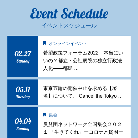
Event Schedule
イベントスケジュール
オンラインイベント
02.27
希望政策フォーラム2022 本当にい
いの？都立・公社病院の独立行政法
Sunday
人化——都民 …
05.11
東京五輪の開催中止を求める【署
名】について。 Cancel the Tokyo …
Tuesday
集会
04.04
反貧困ネットワーク全国集会２０２
Sunday
１ 「生きてくれ」ーコロナと貧困ー