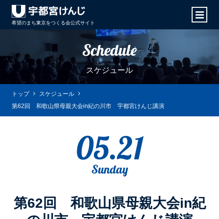
希望のまち東京をつくる会
公式サイト
Schedule
スケジュール
トップ
スケジュール
第62回 和歌山県母親大会in紀の川市 宇都宮けんじ講演
05.21
Sunday
第62回 和歌山県母親大会in紀