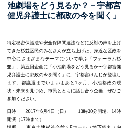
池劇場をどう見るか？－宇都宮
健児弁護士に都政の今を聞く」
特定秘密保護法や安全保障関連法などに反対の声を上げ
てきた杉並区民のみなさんが立ち上げた、身近な区政を
中心にさまざまなテーマについて学ぶ「フォーラム杉
並」、第五回企画に「小池劇場をどう見るか〜宇都宮健
児弁護士に都政の今を聞く」に、宇都宮けんじが登壇し
ます。都議選までいよいよあと1ヶ月。小池都政の現
状・未来を見つめ、市民とともに話し合う企画、ぜひご
参加ください。
日時 2017年6月4日（日） 13時30分開場、14時
開演（17時まで）
場所 東京土建杉並会館３Fホール（地下鉄丸ノ内