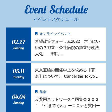
Event Schedule
イベントスケジュール
オンラインイベント
02.27
希望政策フォーラム2022 本当にい
いの？都立・公社病院の独立行政法
Sunday
人化——都民 …
05.11
東京五輪の開催中止を求める【署
名】について。 Cancel the Tokyo …
Tuesday
集会
04.04
反貧困ネットワーク全国集会２０２
Sunday
１ 「生きてくれ」ーコロナと貧困ー