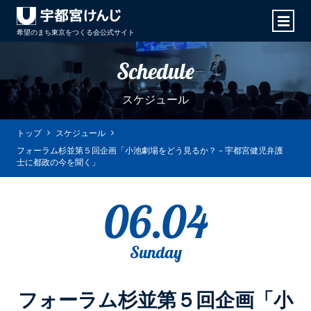
希望のまち東京をつくる会
公式サイト
Schedule
スケジュール
トップ
スケジュール
フォーラム杉並第５回企画「小池劇場をどう見るか？－宇都宮健児弁護
士に都政の今を聞く」
06.04
Sunday
フォーラム杉並第５回企画「小