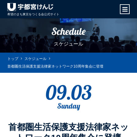
希望のまち東京をつくる会
公式サイト
Schedule
スケジュール
トップ
スケジュール
首都圏生活保護支援法律家ネットワーク10周年集会に登壇
09.03
Sunday
首都圏生活保護支援法律家ネッ