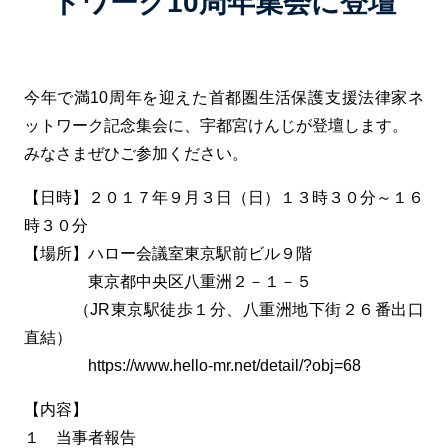
トワーク10周年集会に登壇
今年で満10周年を迎えた首都圏生活保護支援法律家ネ
ットワーク記念集会に、宇都宮けんじが登壇します。
みなさまぜひご参加ください。
【日時】２０１７年９月３日（日）１３時３０分～１６
時３０分
【場所】ハロー会議室東京駅前ビル９階
東京都中央区八重洲２－１－５
（JR東京駅徒歩１分、八重洲地下街２６番出口
直結）
https://www.hello-mr.net/detail/?obj=68
【内容】
１ 当事者報告