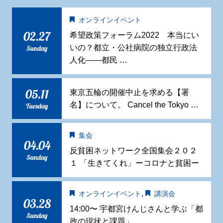
オンラインイベント
02.27
希望政策フォーラム2022 本当にい
いの？都立・公社病院の独立行政法
Sunday
人化——都民 …
05.11
東京五輪の開催中止を求める【署
名】について。 Cancel the Tokyo …
Tuesday
集会
04.04
反貧困ネットワーク全国集会２０２
Sunday
１ 「生きてくれ」ーコロナと貧困ー
,
オンラインイベント
講演会
03.28
14:00〜 宇都宮けんじさんと学ぶ「都
Sunday
政の現状と課題」