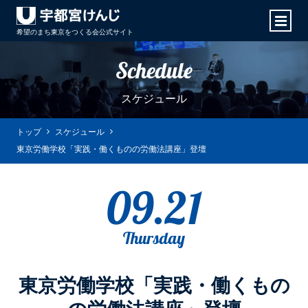
希望のまち東京をつくる会
公式サイト
Schedule
スケジュール
トップ
スケジュール
東京労働学校「実践・働くものの労働法講座」登壇
09.21
Thursday
東京労働学校「実践・働くもの