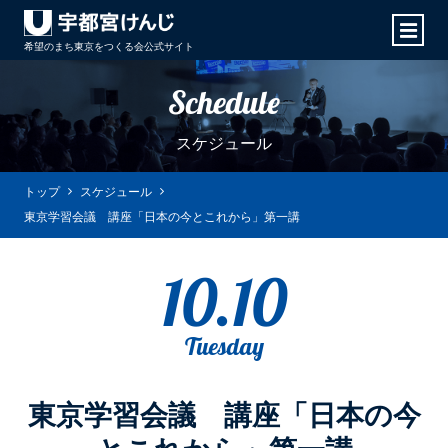
希望のまち東京をつくる会
公式サイト
Schedule
スケジュール
トップ
スケジュール
東京学習会議 講座「日本の今とこれから」第一講
10.10
Tuesday
東京学習会議 講座「日本の今