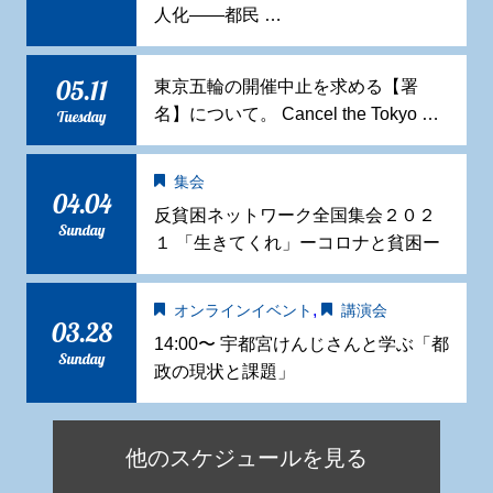
人化——都民 …
05.11
東京五輪の開催中止を求める【署
名】について。 Cancel the Tokyo …
Tuesday
集会
04.04
反貧困ネットワーク全国集会２０２
Sunday
１ 「生きてくれ」ーコロナと貧困ー
,
オンラインイベント
講演会
03.28
14:00〜 宇都宮けんじさんと学ぶ「都
Sunday
政の現状と課題」
他のスケジュールを見る