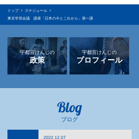
トップ
スケジュール
東京学習会議 講座「日本の今とこれから」第一講
宇都宮けんじの
宇都宮けんじの
政策
プロフィール
Blog
ブログ
2022.12.07