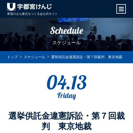
希望のまち東京をつくる会
公式サイト
Schedule
スケジュール
トップ
スケジュール
選挙供託金違憲訴訟・第７回裁判 東京地裁
04.13
Friday
選挙供託金違憲訴訟・第７回裁
判 東京地裁