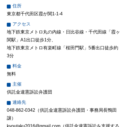
住所
東京都千代田区霞が関1-1-4
アクセス
地下鉄東京メトロ丸の内線・日比谷線・千代田線「霞ヶ
関駅」A1出口徒歩1分、
地下鉄東京メトロ有楽町線「桜田門駅」5番出口徒歩約
3分
料金
無料
主催
供託金違憲訴訟弁護団
連絡先
048-862-0342（供託金違憲訴訟弁護団・事務局長鴨田
譲）
kyoutaku2016@gmail.com（供託金違憲訴訟を支援する