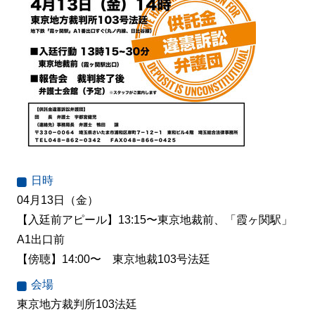
日時
04月13日（金）
【入廷前アピール】13:15〜東京地裁前、「霞ヶ関駅」
A1出口前
【傍聴】14:00〜 東京地裁103号法廷
会場
東京地方裁判所103法廷