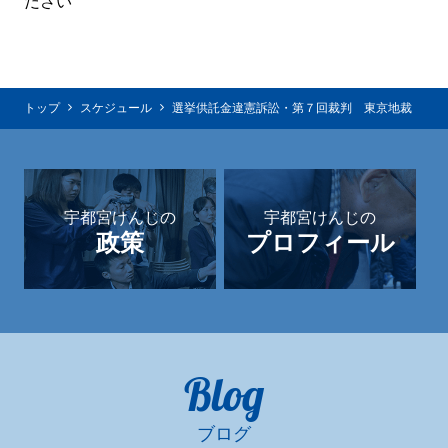
ださい
トップ
スケジュール
選挙供託金違憲訴訟・第７回裁判 東京地裁
宇都宮けんじの
宇都宮けんじの
政策
プロフィール
Blog
ブログ