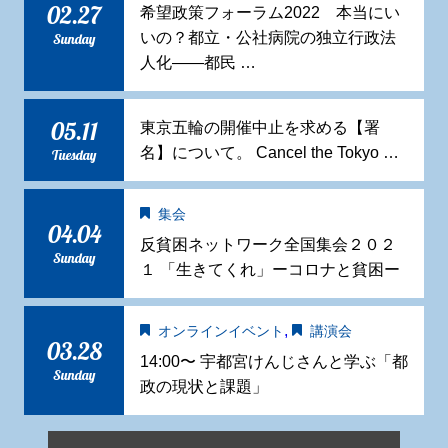
02.27
希望政策フォーラム2022 本当にい
いの？都立・公社病院の独立行政法
Sunday
人化——都民 …
05.11
東京五輪の開催中止を求める【署
名】について。 Cancel the Tokyo …
Tuesday
集会
04.04
反貧困ネットワーク全国集会２０２
Sunday
１ 「生きてくれ」ーコロナと貧困ー
,
オンラインイベント
講演会
03.28
14:00〜 宇都宮けんじさんと学ぶ「都
Sunday
政の現状と課題」