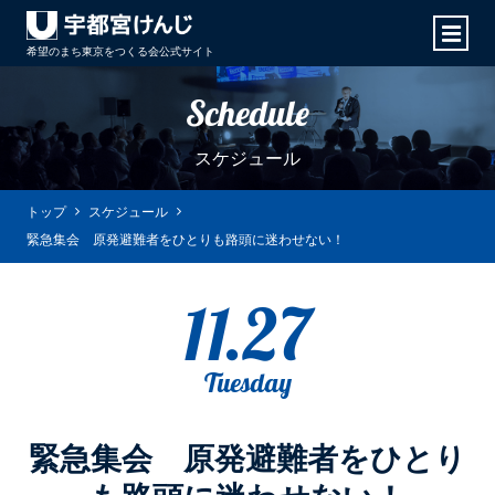
希望のまち東京をつくる会
公式サイト
Schedule
スケジュール
トップ
スケジュール
緊急集会 原発避難者をひとりも路頭に迷わせない！
11.27
Tuesday
緊急集会 原発避難者をひとり