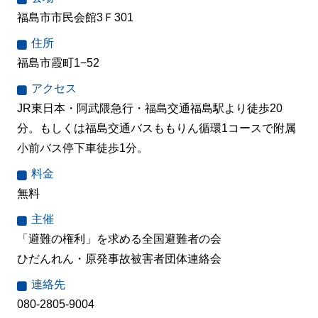
福島市市民会館3Ｆ301
住所
福島市霞町1−52
アクセス
JR東日本・阿武隈急行・福島交通福島駅より徒歩20
分。もしくは福島交通バスももりん循環1コースで附属
小前バス停下車徒歩1分。
料金
無料
主催
「避難の権利」を求める全国避難者の会
ひだんれん・原発事故被害者団体連絡会
連絡先
080-2805-9004