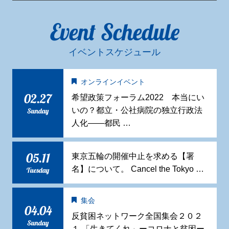
Event Schedule
イベントスケジュール
オンラインイベント
02.27
希望政策フォーラム2022 本当にい
いの？都立・公社病院の独立行政法
Sunday
人化——都民 …
05.11
東京五輪の開催中止を求める【署
名】について。 Cancel the Tokyo …
Tuesday
集会
04.04
反貧困ネットワーク全国集会２０２
Sunday
１ 「生きてくれ」ーコロナと貧困ー