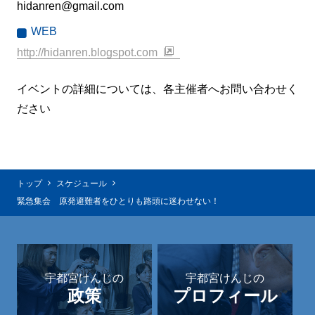
hidanren@gmail.com
WEB
http://hidanren.blogspot.com
イベントの詳細については、各主催者へお問い合わせく
ださい
トップ
スケジュール
緊急集会 原発避難者をひとりも路頭に迷わせない！
宇都宮けんじの
宇都宮けんじの
政策
プロフィール