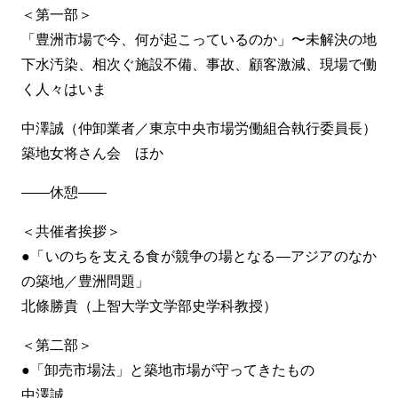
＜第一部＞
「豊洲市場で今、何が起こっているのか」〜未解決の地
下水汚染、相次ぐ施設不備、事故、顧客激減、現場で働
く人々はいま
中澤誠（仲卸業者／東京中央市場労働組合執行委員長）
築地女将さん会 ほか
——休憩——
＜共催者挨拶＞
●「いのちを支える食が競争の場となる—アジアのなか
の築地／豊洲問題」
北條勝貴（上智大学文学部史学科教授）
＜第二部＞
●「卸売市場法」と築地市場が守ってきたもの
中澤誠