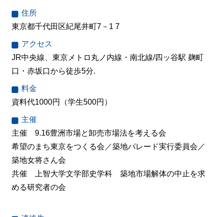
住所
東京都千代田区紀尾井町7－1 7
アクセス
JR中央線、東京メトロ丸ノ内線・南北線/四ッ谷駅 麹町
口・赤坂口から徒歩5分.
料金
資料代1000円（学生500円）
主催
主催 9.16豊洲市場と卸売市場法を考える会
希望のまち東京をつくる会／築地パレード実行委員会／
築地女将さん会
共催 上智大学文学部史学科 築地市場解体の中止を求
める研究者の会