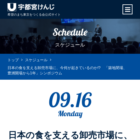
希望のまち東京をつくる会
公式サイト
Schedule
スケジュール
トップ
スケジュール
日本の食を支える卸売市場に、今何が起きているのか!? 「築地閉場、
豊洲開場から1年」シンポジウム
09.16
Monday
日本の食を支える卸売市場に、