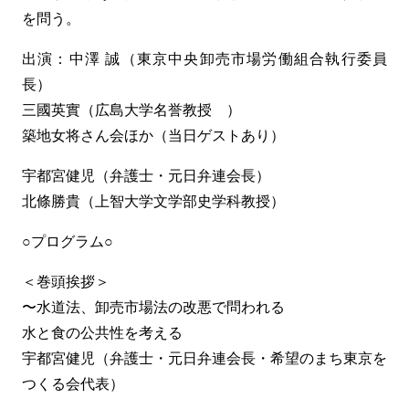
を問う。
出演：中澤 誠（東京中央卸売市場労働組合執行委員
長）
三國英實（広島大学名誉教授 ）
築地女将さん会ほか（当日ゲストあり）
宇都宮健児（弁護士・元日弁連会長）
北條勝貴（上智大学文学部史学科教授）
○プログラム○
＜巻頭挨拶＞
〜水道法、卸売市場法の改悪で問われる
水と食の公共性を考える
宇都宮健児（弁護士・元日弁連会長・希望のまち東京を
つくる会代表）