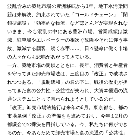
波乱含みの築地市場の豊洲移転から1年。地下水汚染問
題は未解決、約束されていた「コールドチェーン」「閉
鎖型施設」「効率的な物流」などほとんどが実現されな
いまま、今も混乱の中にある豊洲市場。営業成績は激
減、駐車場やエレベーターの相次ぐ故障やそれに伴う事
故、激減する顧客、続く赤字……、日々懸命に働く市場
の人々からも悲鳴があがってきている。
一方、築地市場の閉鎖とともに、長年、消費者と生産者
を守ってきた卸売市場法は、三度目の「改正」で破壊さ
れつつある。「規制緩和」の名の下に、戦後の歴史が担
ってきた食の公共性・公益性が失われ、大資本優遇の流
通システムにとって替わられようとしているのだ。
「改正」卸売市場法施行は来年の6月。東京都も、都の
市場条例「改正」の準備をを進めており、今年１2月の
都議会での採決を目指している。今、私たちに何ができ
るのか。今あらためて卸売市場と食の流通の「公共性」