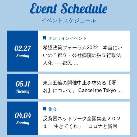
Event Schedule
イベントスケジュール
オンラインイベント
02.27
希望政策フォーラム2022 本当にい
いの？都立・公社病院の独立行政法
Sunday
人化——都民 …
05.11
東京五輪の開催中止を求める【署
名】について。 Cancel the Tokyo …
Tuesday
集会
04.04
反貧困ネットワーク全国集会２０２
Sunday
１ 「生きてくれ」ーコロナと貧困ー