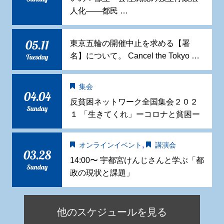
人化——都民 …
05.11
東京五輪の開催中止を求める【署
名】について。 Cancel the Tokyo …
Tuesday
集会
04.04
反貧困ネットワーク全国集会２０２
Sunday
１ 「生きてくれ」ーコロナと貧困ー
,
オンラインイベント
講演会
03.28
14:00〜 宇都宮けんじさんと学ぶ「都
Sunday
政の現状と課題」
他のスケジュールを見る