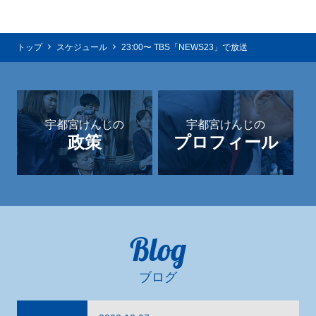
トップ
スケジュール
23:00〜 TBS「NEWS23」で放送
宇都宮けんじの
宇都宮けんじの
政策
プロフィール
Blog
ブログ