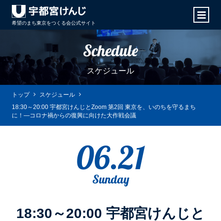
希望のまち東京をつくる会
公式サイト
Schedule
スケジュール
トップ
スケジュール
18:30～20:00 宇都宮けんじとZoom 第2回 東京を、いのちを守るまち
に！―コロナ禍からの復興に向けた大作戦会議
06.21
Sunday
18:30～20:00 宇都宮けんじと