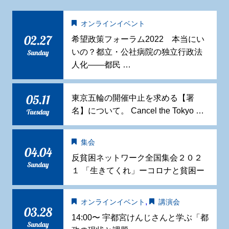
オンラインイベント
02.27
希望政策フォーラム2022 本当にい
いの？都立・公社病院の独立行政法
Sunday
人化——都民 …
05.11
東京五輪の開催中止を求める【署
名】について。 Cancel the Tokyo …
Tuesday
集会
04.04
反貧困ネットワーク全国集会２０２
Sunday
１ 「生きてくれ」ーコロナと貧困ー
,
オンラインイベント
講演会
03.28
14:00〜 宇都宮けんじさんと学ぶ「都
Sunday