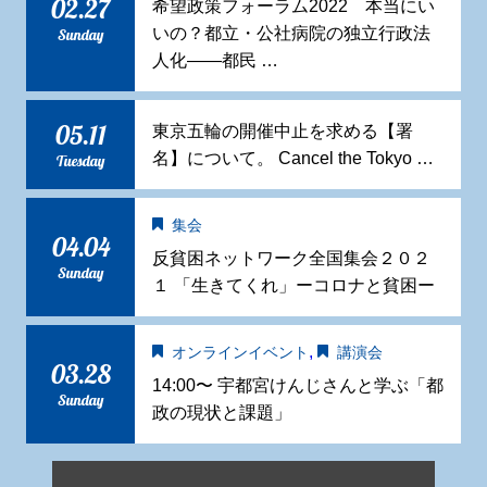
02.27
希望政策フォーラム2022 本当にい
いの？都立・公社病院の独立行政法
Sunday
人化——都民 …
05.11
東京五輪の開催中止を求める【署
名】について。 Cancel the Tokyo …
Tuesday
集会
04.04
反貧困ネットワーク全国集会２０２
Sunday
１ 「生きてくれ」ーコロナと貧困ー
,
オンラインイベント
講演会
03.28
14:00〜 宇都宮けんじさんと学ぶ「都
Sunday
政の現状と課題」