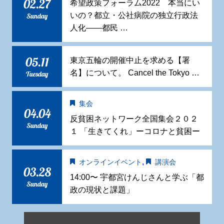
02.27
希望政策フォーラム2022 本当にい
いの？都立・公社病院の独立行政法
Sunday
人化——都民 …
05.11
東京五輪の開催中止を求める【署
名】について。 Cancel the Tokyo …
Tuesday
集会
04.04
反貧困ネットワーク全国集会２０２
Sunday
１ 「生きてくれ」ーコロナと貧困ー
,
オンラインイベント
講演会
03.28
14:00〜 宇都宮けんじさんと学ぶ「都
Sunday
政の現状と課題」