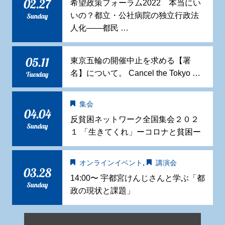
02.27
希望政策フォーラム2022 本当にい
いの？都立・公社病院の独立行政法
Sunday
人化——都民 …
05.11
東京五輪の開催中止を求める【署
名】について。 Cancel the Tokyo …
Tuesday
集会
04.04
反貧困ネットワーク全国集会２０２
Sunday
１ 「生きてくれ」ーコロナと貧困ー
,
オンラインイベント
講演会
03.28
14:00〜 宇都宮けんじさんと学ぶ「都
Sunday
政の現状と課題」