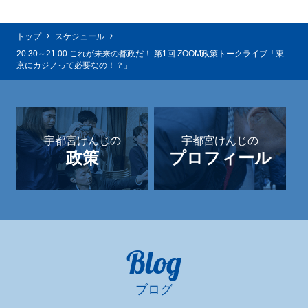
トップ
スケジュール
20:30～21:00 これが未来の都政だ！ 第1回 ZOOM政策トークライブ「東
京にカジノって必要なの！？」
宇都宮けんじの
宇都宮けんじの
政策
プロフィール
Blog
ブログ