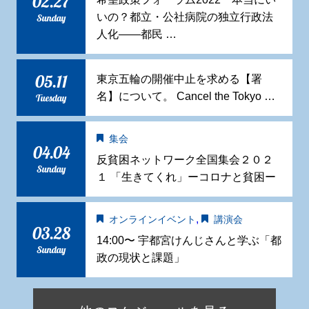
02.27
いの？都立・公社病院の独立行政法
Sunday
人化——都民 …
05.11
東京五輪の開催中止を求める【署
名】について。 Cancel the Tokyo …
Tuesday
集会
04.04
反貧困ネットワーク全国集会２０２
Sunday
１ 「生きてくれ」ーコロナと貧困ー
,
オンラインイベント
講演会
03.28
14:00〜 宇都宮けんじさんと学ぶ「都
Sunday
政の現状と課題」