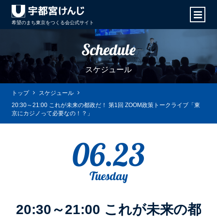
希望のまち東京をつくる会
公式サイト
Schedule
スケジュール
トップ
スケジュール
20:30～21:00 これが未来の都政だ！ 第1回 ZOOM政策トークライブ「東
京にカジノって必要なの！？」
06.23
Tuesday
20:30～21:00 これが未来の都