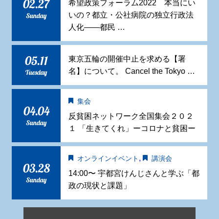
02.27
希望政策フォーラム2022 本当にい
いの？都立・公社病院の独立行政法
Sunday
人化——都民 …
05.11
東京五輪の開催中止を求める【署
名】について。 Cancel the Tokyo …
Tuesday
集会
04.04
反貧困ネットワーク全国集会２０２
Sunday
１ 「生きてくれ」ーコロナと貧困ー
,
オンラインイベント
講演会
03.28
14:00〜 宇都宮けんじさんと学ぶ「都
Sunday
政の現状と課題」