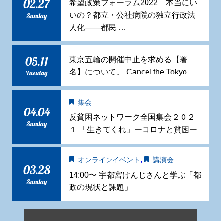
02.27
希望政策フォーラム2022 本当にい
いの？都立・公社病院の独立行政法
Sunday
人化——都民 …
05.11
東京五輪の開催中止を求める【署
名】について。 Cancel the Tokyo …
Tuesday
集会
04.04
反貧困ネットワーク全国集会２０２
Sunday
１ 「生きてくれ」ーコロナと貧困ー
,
オンラインイベント
講演会
03.28
14:00〜 宇都宮けんじさんと学ぶ「都
Sunday
政の現状と課題」