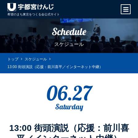
希望のまち東京をつくる会
公式サイト
Schedule
スケジュール
トップ
スケジュール
13:00 街頭演説（応援：前川喜平／インターネット中継）
06.27
Saturday
13:00 街頭演説（応援：前川喜