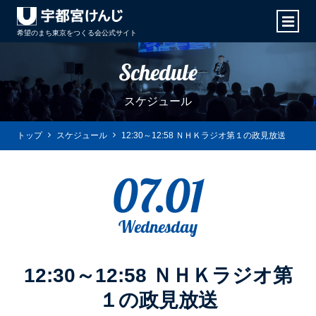
希望のまち東京をつくる会
公式サイト
Schedule
スケジュール
トップ
スケジュール
12:30～12:58 ＮＨＫラジオ第１の政見放送
07.01
Wednesday
12:30～12:58 ＮＨＫラジオ第
１の政見放送