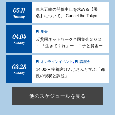
05.11
東京五輪の開催中止を求める【署
名】について。 Cancel the Tokyo …
Tuesday
集会
04.04
反貧困ネットワーク全国集会２０２
Sunday
１ 「生きてくれ」ーコロナと貧困ー
,
オンラインイベント
講演会
03.28
14:00〜 宇都宮けんじさんと学ぶ「都
Sunday
政の現状と課題」
他のスケジュールを見る