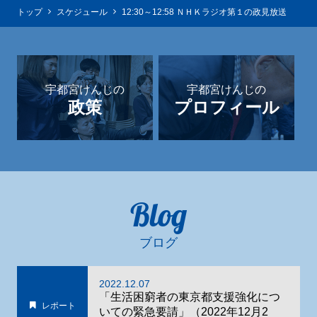
トップ
スケジュール
12:30～12:58 ＮＨＫラジオ第１の政見放送
宇都宮けんじの
宇都宮けんじの
政策
プロフィール
Blog
ブログ
2022.12.07
「生活困窮者の東京都支援強化につ
レポート
いての緊急要請」（2022年12月2