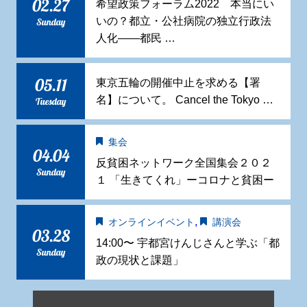
02.27
希望政策フォーラム2022 本当にい
いの？都立・公社病院の独立行政法
Sunday
人化——都民 …
05.11
東京五輪の開催中止を求める【署
名】について。 Cancel the Tokyo …
Tuesday
集会
04.04
反貧困ネットワーク全国集会２０２
Sunday
１ 「生きてくれ」ーコロナと貧困ー
,
オンラインイベント
講演会
03.28
14:00〜 宇都宮けんじさんと学ぶ「都
Sunday
政の現状と課題」