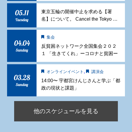
05.11
東京五輪の開催中止を求める【署
名】について。 Cancel the Tokyo …
Tuesday
集会
04.04
反貧困ネットワーク全国集会２０２
Sunday
１ 「生きてくれ」ーコロナと貧困ー
,
オンラインイベント
講演会
03.28
14:00〜 宇都宮けんじさんと学ぶ「都
Sunday
政の現状と課題」
他のスケジュールを見る