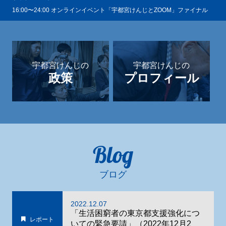
16:00〜24:00 オンラインイベント「宇都宮けんじとZOOM」ファイナル
宇都宮けんじの
宇都宮けんじの
政策
プロフィール
Blog
ブログ
2022.12.07
「生活困窮者の東京都支援強化につ
レポート
いての緊急要請」（2022年12月2