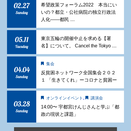
02.27
希望政策フォーラム2022 本当にい
いの？都立・公社病院の独立行政法
Sunday
人化——都民 …
05.11
東京五輪の開催中止を求める【署
名】について。 Cancel the Tokyo …
Tuesday
集会
04.04
反貧困ネットワーク全国集会２０２
Sunday
１ 「生きてくれ」ーコロナと貧困ー
,
オンラインイベント
講演会
03.28
14:00〜 宇都宮けんじさんと学ぶ「都
Sunday
政の現状と課題」