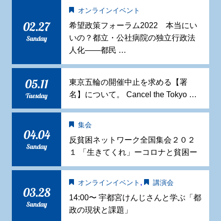
オンラインイベント
02.27
希望政策フォーラム2022 本当にい
いの？都立・公社病院の独立行政法
Sunday
人化——都民 …
05.11
東京五輪の開催中止を求める【署
名】について。 Cancel the Tokyo …
Tuesday
集会
04.04
反貧困ネットワーク全国集会２０２
Sunday
１ 「生きてくれ」ーコロナと貧困ー
,
オンラインイベント
講演会
03.28
14:00〜 宇都宮けんじさんと学ぶ「都
Sunday
政の現状と課題」