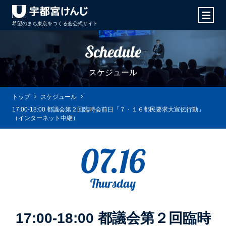
希望のまち東京をつくる会
公式サイト
Schedule
スケジュール
トップ
スケジュール
17:00-18:00 都議会第２回臨時会前日「７・１６都民要求大宣伝行動」
（インターネット中継）
07.16
Thursday
17:00-18:00 都議会第２回臨時