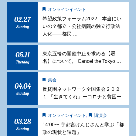
オンラインイベント
02.27
希望政策フォーラム2022 本当にい
いの？都立・公社病院の独立行政法
Sunday
人化——都民 …
05.11
東京五輪の開催中止を求める【署
名】について。 Cancel the Tokyo …
Tuesday
集会
04.04
反貧困ネットワーク全国集会２０２
Sunday
１ 「生きてくれ」ーコロナと貧困ー
,
オンラインイベント
講演会
03.28
14:00〜 宇都宮けんじさんと学ぶ「都
Sunday
政の現状と課題」