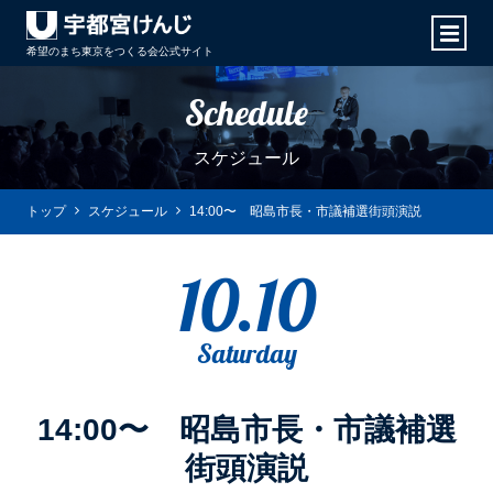
希望のまち東京をつくる会
公式サイト
Schedule
スケジュール
トップ
スケジュール
14:00〜 昭島市長・市議補選街頭演説
10.10
Saturday
14:00〜 昭島市長・市議補選
街頭演説