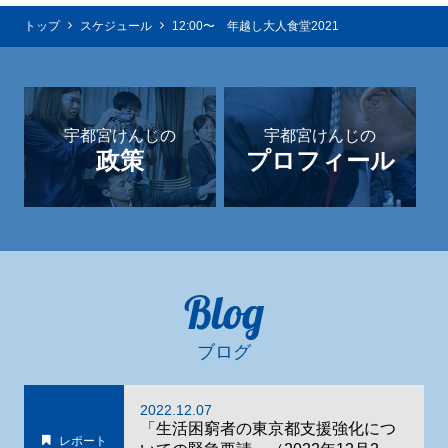
トップ
スケジュール
12:00〜 年越し大人食堂2021
宇都宮けんじの
宇都宮けんじの
政策
プロフィール
Blog
ブログ
2022.12.07
「生活困窮者の東京都支援強化につ
レポート