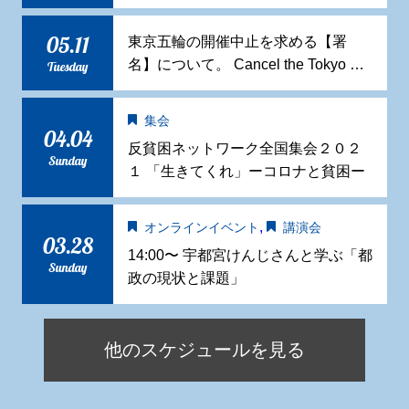
05.11
東京五輪の開催中止を求める【署
名】について。 Cancel the Tokyo …
Tuesday
集会
04.04
反貧困ネットワーク全国集会２０２
Sunday
１ 「生きてくれ」ーコロナと貧困ー
,
オンラインイベント
講演会
03.28
14:00〜 宇都宮けんじさんと学ぶ「都
Sunday
政の現状と課題」
他のスケジュールを見る