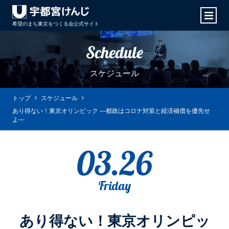
希望のまち東京をつくる会
公式サイト
Schedule
スケジュール
トップ
スケジュール
あり得ない！東京オリンピック ―都政はコロナ対策と経済補償を優先せ
よ―
03.26
Friday
あり得ない！東京オリンピッ