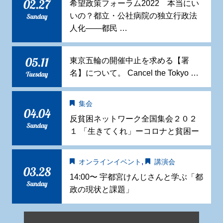
02.27
希望政策フォーラム2022 本当にい
いの？都立・公社病院の独立行政法
Sunday
人化——都民 …
05.11
東京五輪の開催中止を求める【署
名】について。 Cancel the Tokyo …
Tuesday
集会
04.04
反貧困ネットワーク全国集会２０２
Sunday
１ 「生きてくれ」ーコロナと貧困ー
,
オンラインイベント
講演会
03.28
14:00〜 宇都宮けんじさんと学ぶ「都
Sunday
政の現状と課題」