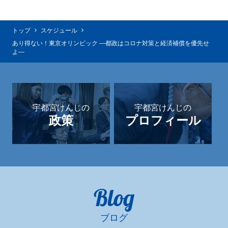
トップ
スケジュール
あり得ない！東京オリンピック ―都政はコロナ対策と経済補償を優先せ
よ―
宇都宮けんじの
宇都宮けんじの
政策
プロフィール
Blog
ブログ