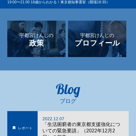
19:00〜21:00 18歳からわかる！東京都知事選挙（開場18:30）
宇都宮けんじの
宇都宮けんじの
政策
プロフィール
Blog
ブログ
2022.12.07
「生活困窮者の東京都支援強化につ
レポート
いての緊急要請」（2022年12月2