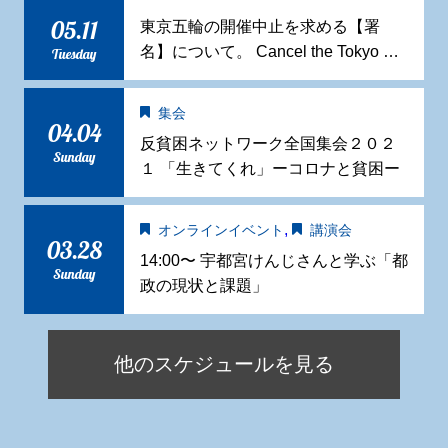
05.11
東京五輪の開催中止を求める【署
名】について。 Cancel the Tokyo …
Tuesday
集会
04.04
反貧困ネットワーク全国集会２０２
Sunday
１ 「生きてくれ」ーコロナと貧困ー
,
オンラインイベント
講演会
03.28
14:00〜 宇都宮けんじさんと学ぶ「都
Sunday
政の現状と課題」
他のスケジュールを見る