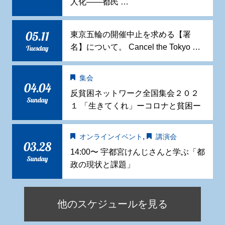
人化——都民 …
05.11
東京五輪の開催中止を求める【署
名】について。 Cancel the Tokyo …
Tuesday
集会
04.04
反貧困ネットワーク全国集会２０２
Sunday
１ 「生きてくれ」ーコロナと貧困ー
,
オンラインイベント
講演会
03.28
14:00〜 宇都宮けんじさんと学ぶ「都
Sunday
政の現状と課題」
他のスケジュールを見る