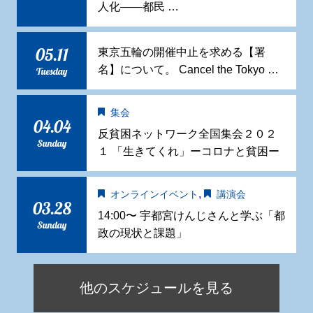
人化——都民 …
05.11
東京五輪の開催中止を求める【署
名】について。 Cancel the Tokyo …
Tuesday
集会
04.04
反貧困ネットワーク全国集会２０２
Sunday
１ 「生きてくれ」ーコロナと貧困ー
,
オンラインイベント
講演会
03.28
14:00〜 宇都宮けんじさんと学ぶ「都
Sunday
政の現状と課題」
他のスケジュールを見る