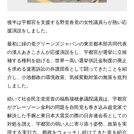
後半は宇都宮を支援する野党各党の女性議員らが熱い応
援演説をしました。
最初に緑の党グリーンズジャパンの東京都本部共同代表
の漢人あきこさんが応援演説をし、宇都宮が選挙に立候
補する権利を妨げる、世界一高い選挙供託金制度の廃止
を求める違憲訴訟の弁護団長として闘ってきたことを紹
介し、小池都政の環境政策、気候変動対策の無策を批判
しました。
続いて社会民主党党首の福島瑞穂参議院議員は、宇都宮
がグレーゾーン金利の問題を自民党も巻き込み超党派で
解決した手腕と東日本大震災の際の日弁連会長としての
対処を讃え、宇都宮の弱い人に寄り添う姿勢、政策を実
現する実行力、都政をウォッチし続けてきた姿を紹介