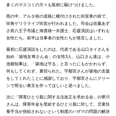
多くのマスコミの方々も取材に駆けつけました。
雨の中、アルタ前の道路に横付けされた街宣車の前で、
街角ゲリラライブ街宣が行われました。司会は佐藤あず
さ前八王子市議と海渡雄一弁護士。応援演説はいずれも
女性たち。前半は当事者の女性たちが発言しました。
最初に応援演説をしたのは、代表である山口タイさんを
始め「築地女将さん会」の女性3人。山口さん達は、小
池都知事は、「築地は守る」と言ったにもかかわらず、
何もしてくれず、裏切られた。宇都宮さんが築地の支援
をしてくれたことに感謝しており、宇都宮さんにクリー
ンで明るい東京を作ってほしいと述べました。
次に「障害ひとり親に関する法改正を求める会」の華川
さんは、障害年金を受給するひとり親に対して、児童扶
養手当が併給されないという制度のハザマの問題の解決