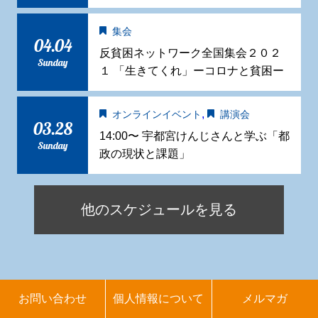
集会
04.04
反貧困ネットワーク全国集会２０２
Sunday
１ 「生きてくれ」ーコロナと貧困ー
,
オンラインイベント
講演会
03.28
14:00〜 宇都宮けんじさんと学ぶ「都
Sunday
政の現状と課題」
他のスケジュールを見る
お問い合わせ
個人情報について
メルマガ