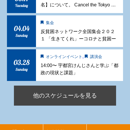
名】について。 Cancel the Tokyo …
Tuesday
集会
04.04
反貧困ネットワーク全国集会２０２
Sunday
１ 「生きてくれ」ーコロナと貧困ー
,
オンラインイベント
講演会
03.28
14:00〜 宇都宮けんじさんと学ぶ「都
Sunday
政の現状と課題」
他のスケジュールを見る