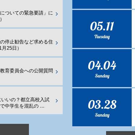
化についての緊急要請」に
日）
05.11
Tuesday
業の停止勧告など求める住
1月25日）
04.04
都教育委員会への公開質問
Sunday
03.28
にいいの？都立高校入試
で中学生を混乱の …
Sunday