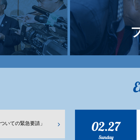
E
02.27
ついての緊急要請」
Sunday