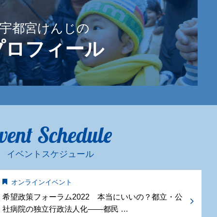
宇都宮けんじの
プロフィール
vent Schedule
イベントスケジュール
オンラインイベント
希望政策フォーラム2022 本当にいいの？都立・公
社病院の独立行政法人化——都民 …