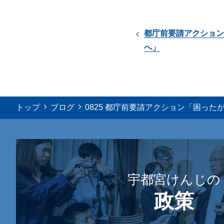
都庁前要請アクション
へ」
トップ
ブログ
0825 都庁前要請アクション「困っ
宇都宮けんじの
政策