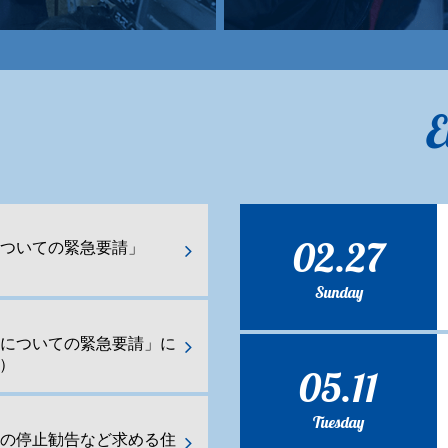
E
02.27
ついての緊急要請」
Sunday
化についての緊急要請」に
日）
05.11
Tuesday
業の停止勧告など求める住