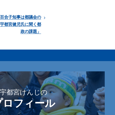
st「小池百合子知事は都議会の
 宇都宮健児氏に聞く都
政の課題」
宇都宮けんじの
プロフィール