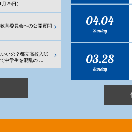
1月25日）
04.04
都教育委員会への公開質問
Sunday
03.28
にいいの？都立高校入試
で中学生を混乱の …
Sunday